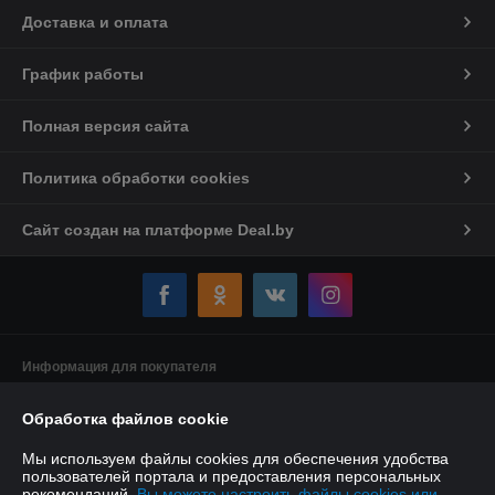
Доставка и оплата
График работы
Полная версия сайта
Политика обработки cookies
Сайт создан на платформе Deal.by
Информация для покупателя
Индивидуальный предприниматель:
Индивидуальный
предприниматель Якушенко Виктор Леонидович
Обработка файлов cookie
220103 г. Минск ул. Калиновского, д. 21, кв. 61
Мы используем файлы cookies для обеспечения удобства
Регистрационный номер ЕГР: 191897898
пользователей портала и предоставления персональных
рекомендаций.
Вы можете настроить файлы cookies или