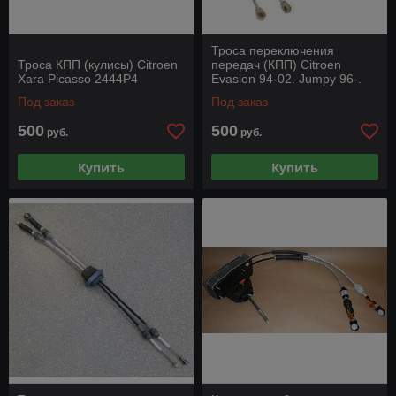
Троса переключения
Троса КПП (кулисы) Citroen
передач (КПП) Citroen
Xara Picasso 2444P4
Evasion 94-02. Jumpy 96-.
Fiat Scudo 96-06. Ulysse 99-
Под заказ
Под заказ
06, Peugeot 806
500
500
руб.
руб.
Купить
Купить