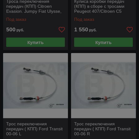
Троса переключения
Кулиса коробки передач
передач (КПП) Citroen
(КПП) в сборе с тросами
Evasion. Jumpy Fiat Ulysse,
Peugeot 407/Citroen C5
Peugeot 806
Под заказ
Под заказ
1.9TD/2.0JTD/2.0i
500
1 550
руб.
руб.
Купить
Купить
Трос переключения
Трос переключения
передач ( КПП) Ford Transit
передач ( КПП) Ford Transit
00-06 L
00-06 R