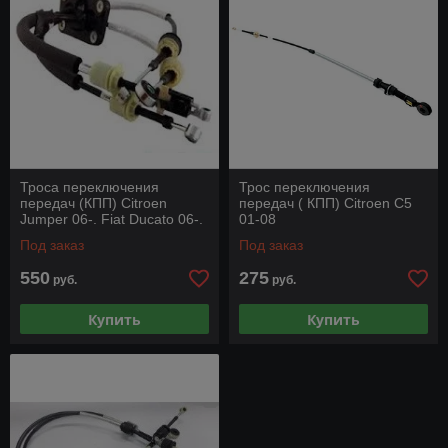
Троса переключения
Трос переключения
передач (КПП) Citroen
передач ( КПП) Citroen C5
Jumper 06-. Fiat Ducato 06-.
01-08
Peugeot Boxer 06-
Под заказ
Под заказ
550
275
руб.
руб.
Купить
Купить