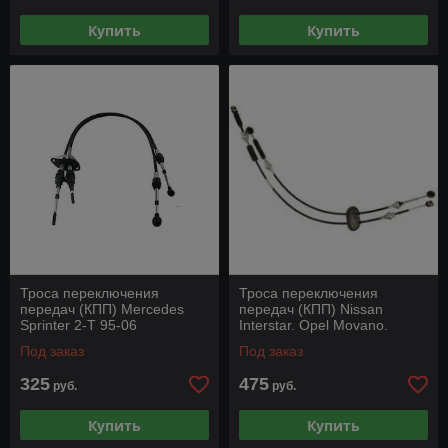
Купить
Купить
Троса переключения
Троса переключения
передач (КПП) Mercedes
передач (КПП) Nissan
Sprinter 2-T 95-06
Interstar. Opel Movano.
Renault Master, Renault
Под заказ
Под заказ
Trafic 01-
325
475
руб.
руб.
Купить
Купить