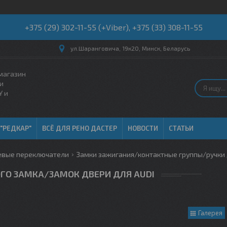
+375 (29) 302-11-55 (+Viber), +375 (33) 308-11-55
ул.Шаранговича, 19к20, Минск, Беларусь
магазин
и
Y и
 "РЕДКАР"
ВСЁ ДЛЯ РЕНО ДАСТЕР
НОВОСТИ
СТАТЬИ
евые переключатели
Замки зажигания/контактные группы/ручки 
ГО ЗАМКА/ЗАМОК ДВЕРИ ДЛЯ AUDI
Галерея