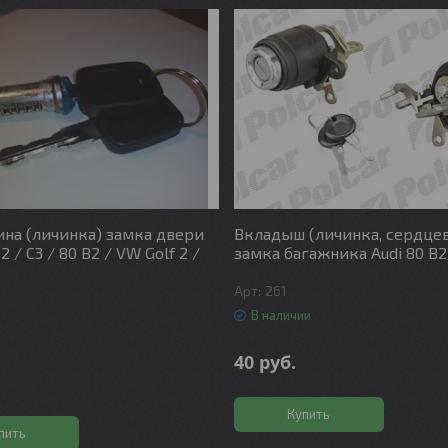
на (личинка) замка двери
Вкладыш (личинка, сердце
C2 / C3 / 80 B2 / VW Golf 2 /
замка багажника Audi 80 B
261
В наличии
40
руб.
.
Купить
пить