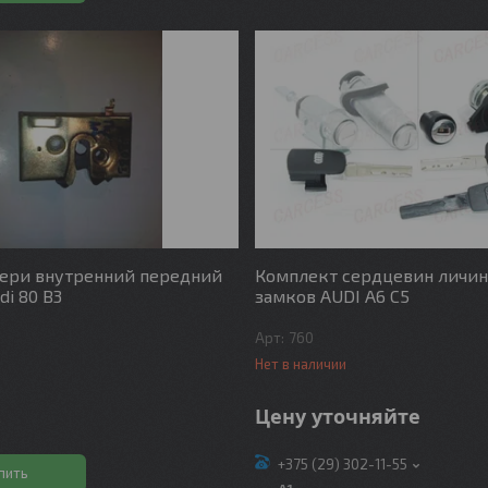
ери внутренний передний
Комплект сердцевин личи
di 80 B3
замков AUDI A6 C5
760
Нет в наличии
.
Цену уточняйте
+375 (29) 302-11-55
пить