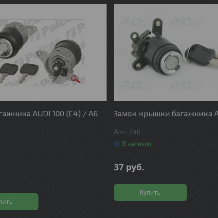
гажника AUDI 100 (C4) / A6
Замок крышки багажника Au
240
В наличии
37
руб.
Купить
пить