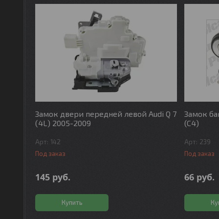
Замок двери передней левой Audi Q 7
Замок ба
(4L) 2005-2009
(C4)
142
239
Под заказ
Под заказ
145
руб.
66
руб.
Купить
Ку