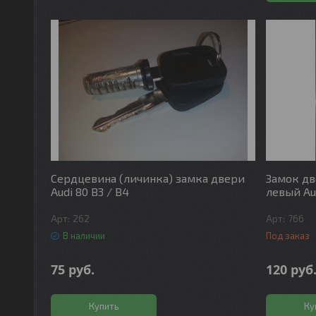
Сердцевина (личинка) замка двери
Замок дв
Audi 80 B3 / B4
левый Au
262
766
В наличии
Под заказ
75
руб.
120
руб
Купить
Ку