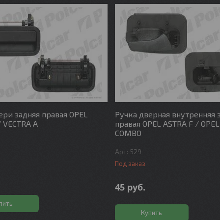
ери задняя правая OPEL
Ручка дверная внутренняя 
/ VECTRA A
правая OPEL ASTRA F / OPEL
COMBO
529
Под заказ
45
руб.
пить
Купить