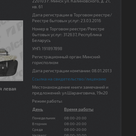
220103 г. Минск ул. Калиновского, д. 21,
кв. 61
Дата регистрации в Торговом реестре/
Реестре бытовых услуг: 23.03.2016
Номер в Торговом реестре/Реестре
бытовых услуг: 312637, Республика
Беларусь
УНП: 191897898
Регистрационный орган: Минский
горисполком
Дата регистрации компании: 08.01.2013
Ссылка на свидетельство/лицензию
Местонахождение книги замечаний и
я левая
предложений: ул.Шаранговича, 19к20
Режим работы:
День
Время работы
Понедельник
08:00-20:00
Вторник
08:00-20:00
Среда
08:00-20:00
Четверг
08:00-20:00