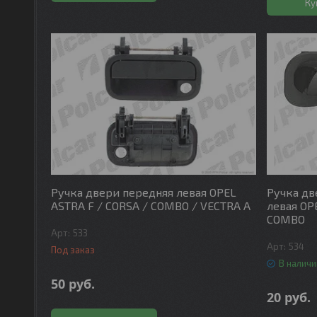
Ку
Ручка двери передняя левая OPEL
Ручка дв
ASTRA F / CORSA / COMBO / VECTRA A
левая OP
COMBO
533
534
Под заказ
В наличи
50
руб.
20
руб.