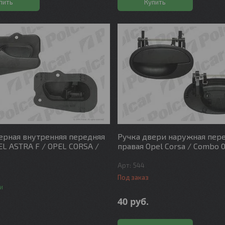
пить
Купить
ерная внутренняя передняя
Ручка двери наружная пер
EL ASTRA F / OPEL CORSA /
правая Opel Corsa / Combo 0
544
Под заказ
и
40
руб.