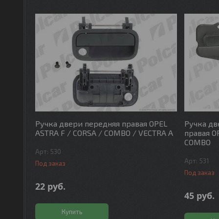
Ручка двери передняя правая OPEL
Ручка дв
ASTRA F / CORSA / COMBO / VECTRA A
правая O
COMBO
530
531
Под заказ
Под заказ
22
руб.
45
руб.
Купить