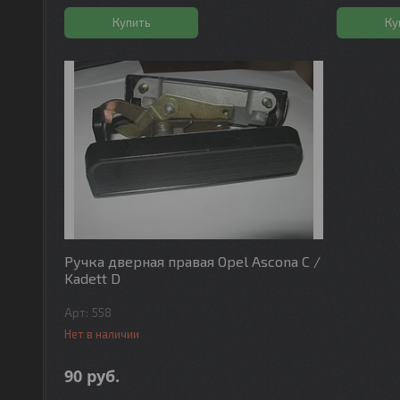
Купить
Ку
Ручка дверная правая Opel Ascona C /
Kadett D
558
Нет в наличии
90
руб.