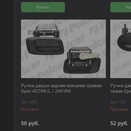
Купить
Ку
Ручка двери задняя внешняя правая
Ручка дв
Opel ASTRA G / ZAFIRA
левая Ope
550
553
Под заказ
Под заказ
50
руб.
52
руб.