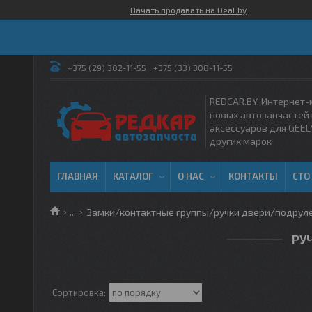
Начать продавать на Deal.by
+375 (29) 302-11-55
+375 (33) 308-11-55
REDCAR.BY. Интернет-
новых автозапчастей 
аксессуаров для GEEL
других марок
ГЛАВНАЯ
КАТАЛОГ
О НАС
КОНТАКТЫ
СТО
...
Замки/контактные группы/ручки двери/подрул
РУ