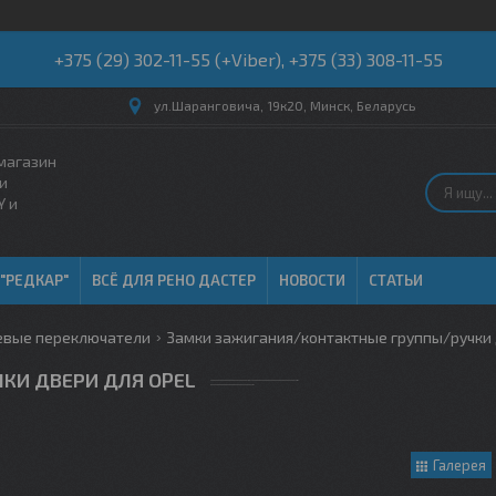
+375 (29) 302-11-55 (+Viber), +375 (33) 308-11-55
ул.Шаранговича, 19к20, Минск, Беларусь
магазин
и
Y и
 "РЕДКАР"
ВСЁ ДЛЯ РЕНО ДАСТЕР
НОВОСТИ
СТАТЬИ
евые переключатели
Замки зажигания/контактные группы/ручки 
ЧКИ ДВЕРИ ДЛЯ OPEL
Галерея