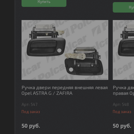
Купить
Ку
Ручка двери передняя внешняя левая
Ручка дв
Opel ASTRA G / ZAFIRA
правая O
547
548
Под заказ
Под заказ
50
руб.
50
руб.