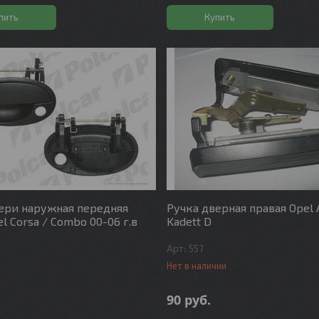
пить
Купить
ери наружная передняя
Ручка дверная правая Opel 
l Corsa / Combo 00-06 г.в
Kadett D
557
Нет в наличии
90
руб.