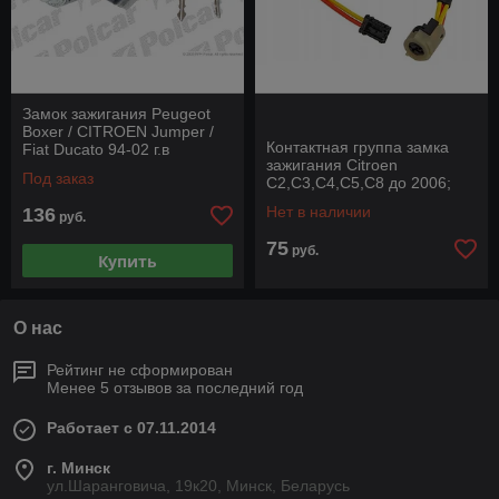
Замок зажигания Peugeot
Boxer / CITROEN Jumper /
Контактная группа замка
Fiat Ducato 94-02 г.в
зажигания Citroen
Под заказ
C2,C3,C4,C5,C8 до 2006;
Peugeot
Нет в наличии
136
руб.
207,307,407,607,807 до
2006
75
руб.
Купить
О нас
Рейтинг не сформирован
Менее 5 отзывов за последний год
Работает с 07.11.2014
г. Минск
ул.Шаранговича, 19к20, Минск, Беларусь