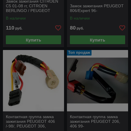
Замок зажигания CITROEN
С5 01-08 гг, CITROEN
Замок зажигания PEUGEOT
BERLINGO / PEUGEOT
806/Expert 96-
PARTNER 03-08 гг
В наличии
В наличии
110
80
руб.
руб.
Купить
Купить
Топ продаж
Контактная группа замка
Контактная группа замка
зажигания РEUGEOT 406
зажигания РEUGEOT 206,
/-98/, РEUGEOT 306,
406 99-
РEUGEOT 405, РEUGEOT