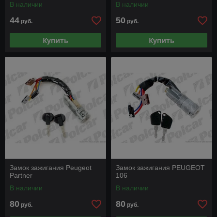
В наличии
В наличии
PARTNER, РEUGEOT 806
44
50
руб.
руб.
Купить
Купить
Замок зажигания Peugeot
Замок зажигания PEUGEOT
Partner
106
В наличии
В наличии
80
80
руб.
руб.