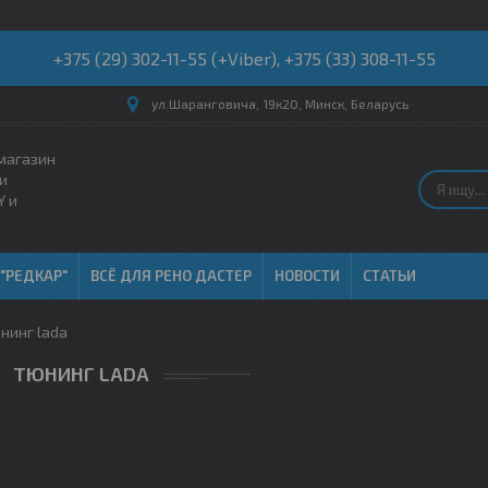
+375 (29) 302-11-55 (+Viber), +375 (33) 308-11-55
ул.Шаранговича, 19к20, Минск, Беларусь
магазин
и
Y и
 "РЕДКАР"
ВСЁ ДЛЯ РЕНО ДАСТЕР
НОВОСТИ
СТАТЬИ
нинг lada
ТЮНИНГ LADA