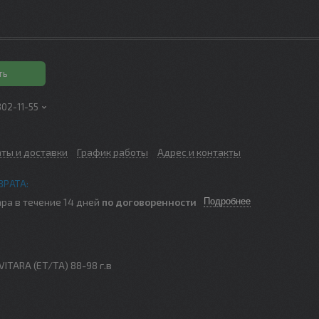
ть
302-11-55
аты и доставки
График работы
Адрес и контакты
ра в течение 14 дней
по договоренности
Подробнее
ITARA (ET/TA) 88-98 г.в