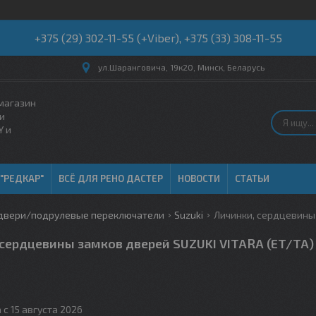
+375 (29) 302-11-55 (+Viber), +375 (33) 308-11-55
ул.Шаранговича, 19к20, Минск, Беларусь
магазин
и
Y и
 "РЕДКАР"
ВСЁ ДЛЯ РЕНО ДАСТЕР
НОВОСТИ
СТАТЬИ
 двери/подрулевые переключатели
Suzuki
Личинки, сердцевины з
 сердцевины замков дверей SUZUKI VITARA (ET/TA)
 с 15 августа 2026