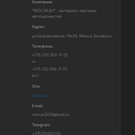
"REDCAR.BY" - интернет-магазин
автозапчастей
ул.Шаранговича, 19к20, Минск, Беларусь
+375 (29) 302-11-55
A1
+375 (33) 308-11-55
МТС
redcar.by
redcar2026@mail.ru
+375293021155