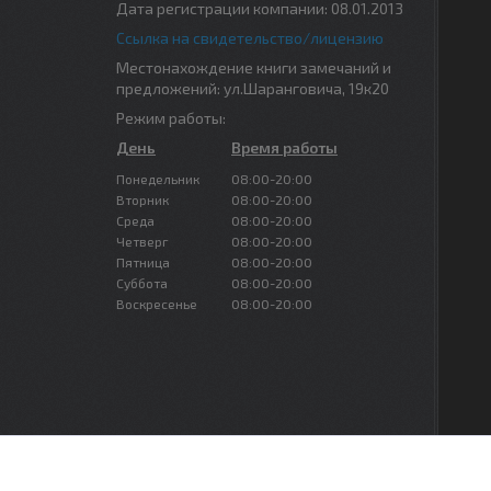
Дата регистрации компании: 08.01.2013
Ссылка на свидетельство/лицензию
Местонахождение книги замечаний и
предложений: ул.Шаранговича, 19к20
Режим работы:
День
Время работы
Понедельник
08:00-20:00
Вторник
08:00-20:00
Среда
08:00-20:00
Четверг
08:00-20:00
Пятница
08:00-20:00
Суббота
08:00-20:00
Воскресенье
08:00-20:00