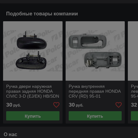
Подобные товары компании
Ручка двери наружная
Ручка внутренняя
Руч
правая задняя HONDA
передняя правая HONDA
ле
CIVIC 3-D (EJ/EK) HB/SDN
CRV (RD) 95-01
95-
(JP) 95 - 01 г.в
30
30
32
руб.
руб.
Купить
Купить
О нас