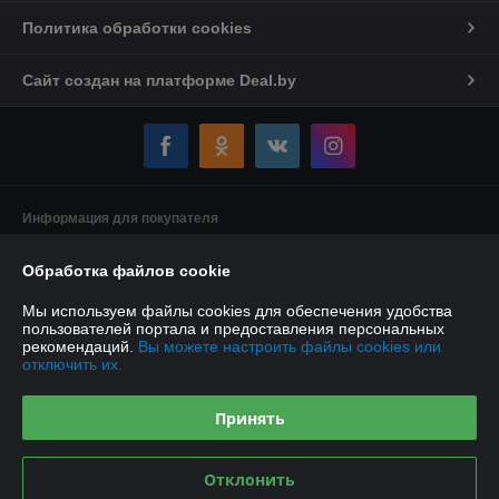
Политика обработки cookies
Сайт создан на платформе Deal.by
Информация для покупателя
Индивидуальный предприниматель:
Индивидуальный
Обработка файлов cookie
предприниматель Якушенко Виктор Леонидович
220103 г. Минск ул. Калиновского, д. 21, кв. 61
Мы используем файлы cookies для обеспечения удобства
Регистрационный номер ЕГР: 191897898
пользователей портала и предоставления персональных
рекомендаций.
Вы можете настроить файлы cookies или
УНП: 191897898
отключить их.
Регистрационный орган: Минский горисполком
Принять
Дата регистрации компании: 08.01.2013
Ссылка на свидетельство/лицензию
Отклонить