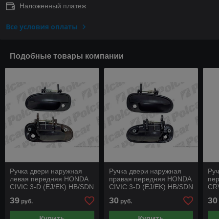
Наложенный платеж
Все условия оплаты
Подобные товары компании
Ручка двери наружная
Ручка двери наружная
Руч
левая передняя HONDA
правая передняя HONDA
пе
CIVIC 3-D (EJ/EK) HB/SDN
CIVIC 3-D (EJ/EK) HB/SDN
CRV
(JP) 95 - 01 г.в
(JP) 95 - 01 г.в
39
30
30
руб.
руб.
Купить
Купить