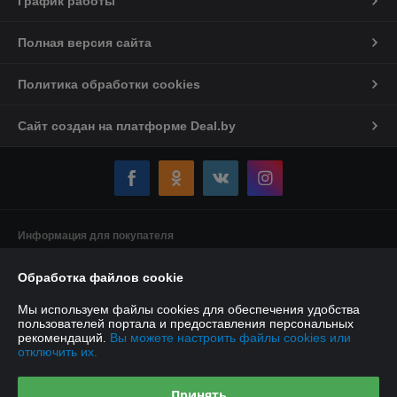
График работы
Полная версия сайта
Политика обработки cookies
Сайт создан на платформе Deal.by
Информация для покупателя
Индивидуальный предприниматель:
Индивидуальный
Обработка файлов cookie
предприниматель Якушенко Виктор Леонидович
220103 г. Минск ул. Калиновского, д. 21, кв. 61
Мы используем файлы cookies для обеспечения удобства
Регистрационный номер ЕГР: 191897898
пользователей портала и предоставления персональных
рекомендаций.
Вы можете настроить файлы cookies или
УНП: 191897898
отключить их.
Регистрационный орган: Минский горисполком
Принять