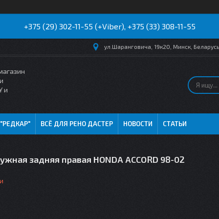
+375 (29) 302-11-55 (+Viber), +375 (33) 308-11-55
ул.Шаранговича, 19к20, Минск, Беларус
магазин
и
Y и
 "РЕДКАР"
ВСЁ ДЛЯ РЕНО ДАСТЕР
НОВОСТИ
СТАТЬИ
ружная задняя правая HONDA ACCORD 98-02
и