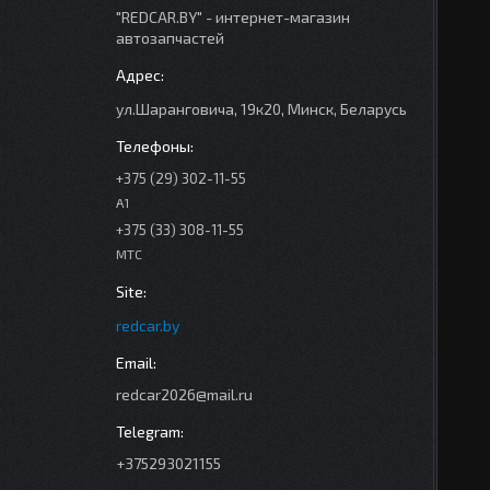
"REDCAR.BY" - интернет-магазин
автозапчастей
ул.Шаранговича, 19к20, Минск, Беларусь
+375 (29) 302-11-55
A1
+375 (33) 308-11-55
МТС
redcar.by
redcar2026@mail.ru
+375293021155