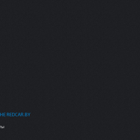
НЕ REDCAR.BY
ты