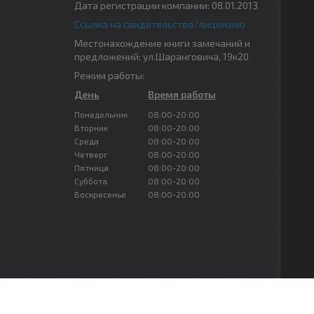
Дата регистрации компании: 08.01.2013
Ссылка на свидетельство/лицензию
Местонахождение книги замечаний и
предложений: ул.Шаранговича, 19к20
Режим работы:
День
Время работы
Понедельник
08:00-20:00
Вторник
08:00-20:00
Среда
08:00-20:00
Четверг
08:00-20:00
Пятница
08:00-20:00
Суббота
08:00-20:00
Воскресенье
08:00-20:00