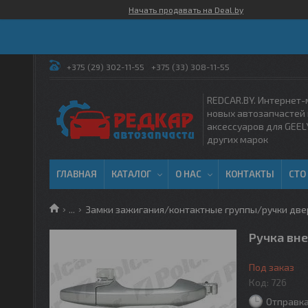
Начать продавать на Deal.by
+375 (29) 302-11-55
+375 (33) 308-11-55
REDCAR.BY. Интернет-
новых автозапчастей 
аксессуаров для GEEL
других марок
ГЛАВНАЯ
КАТАЛОГ
О НАС
КОНТАКТЫ
СТО
...
Замки зажигания/контактные группы/ручки две
Ручка вне
Под заказ
Код:
726
Отправка