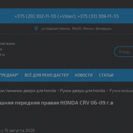
+375 (29) 302-11-55 (+Viber), +375 (33) 308-11-55
ул.Шаранговича, 19к20, Минск, Беларусь
магазин
и
Y и
 "РЕДКАР"
ВСЁ ДЛЯ РЕНО ДАСТЕР
НОВОСТИ
СТАТЬИ
ри/личинки двери для honda
Ручки двери для honda
Ручка внешн
шняя передняя правая HONDA CRV 06-09 г.в
 с 15 августа 2026