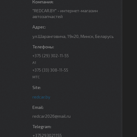
"REDCAR.BY" - интернет-магазин
автозапчастей
ул.Шаранговича, 19к20, Минск, Беларусь
+375 (29) 302-11-55
A1
+375 (33) 308-11-55
МТС
redcar.by
redcar2026@mail.ru
+375293021155