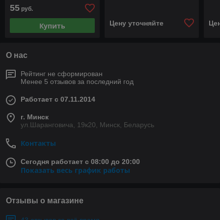
EXPRESS//RAPID (F/G40)
55
руб.
/ TRAFIC
(T1/2/3/4/5/6/P6/TX/PX)
Цену уточняйте
Це
Купить
О нас
Рейтинг не сформирован
Менее 5 отзывов за последний год
Работает с 07.11.2014
г. Минск
ул.Шаранговича, 19к20, Минск, Беларусь
Контакты
Сегодня работает с 08:00 до 20:00
Показать весь график работы
Отзывы о магазине