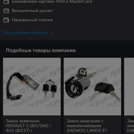
Банковскими картами VISA и MasterCard
Безналичный расчет
Наложенный платеж
Все условия оплаты
Подобные товары компании
Замок зажигания
Замок зажигания с
Зам
RENAULT 5 (B/C/S40) /
иммобилайзером
им
9/11 (B/C37) /
DAEWOO LANOS 97-
DA