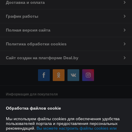
Доставка и оплата
График работы
Полная версия сайта
Политика обработки cookies
Сайт создан на платформе Deal.by
Информация для покупателя
Индивидуальный предприниматель:
Индивидуальный
Обработка файлов cookie
предприниматель Якушенко Виктор Леонидович
220103 г. Минск ул. Калиновского, д. 21, кв. 61
Мы используем файлы cookies для обеспечения удобства
Регистрационный номер ЕГР: 191897898
пользователей портала и предоставления персональных
рекомендаций.
Вы можете настроить файлы cookies или
УНП: 191897898