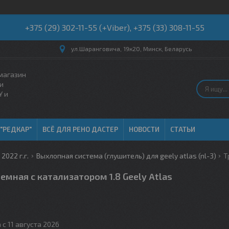
+375 (29) 302-11-55 (+Viber), +375 (33) 308-11-55
ул.Шаранговича, 19к20, Минск, Беларусь
магазин
и
Y и
 "РЕДКАР"
ВСЁ ДЛЯ РЕНО ДАСТЕР
НОВОСТИ
СТАТЬИ
 2022 г.г.
Выхлопная система (глушитель) для geely atlas (nl-3)
емная с катализатором 1.8 Geely Atlas
 с 11 августа 2026