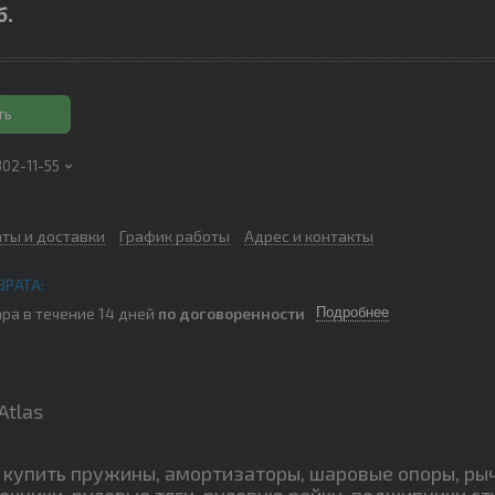
б.
ть
302-11-55
аты и доставки
График работы
Адрес и контакты
ра в течение 14 дней
по договоренности
Подробнее
Atlas
купить пружины, амортизаторы, шаровые опоры, ры
ечники, рулевые тяги, рулевую рейку, подшипники ст