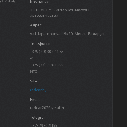
"REDCAR.BY" - интернет-магазин
автозапчастей
ул.Шаранговича, 19к20, Минск, Беларусь
+375 (29) 302-11-55
A1
+375 (33) 308-11-55
МТС
redcar.by
redcar2026@mail.ru
+375293021155