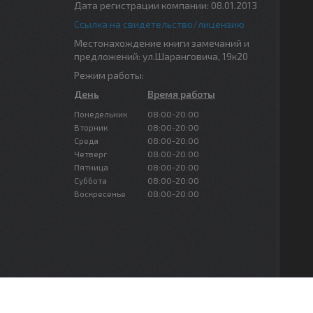
Дата регистрации компании: 08.01.2013
Ссылка на свидетельство/лицензию
Местонахождение книги замечаний и
предложений: ул.Шаранговича, 19к20
Режим работы:
День
Время работы
Понедельник
08:00-20:00
Вторник
08:00-20:00
Среда
08:00-20:00
Четверг
08:00-20:00
Пятница
08:00-20:00
Суббота
08:00-20:00
Воскресенье
08:00-20:00