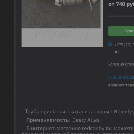
от
740
ру
Купи
+375 (29) 
A1
Условия опл
возврат това
Труба приемная с катализатором 1.8 Geely 
Применяемость
:
Geely Atlas
В интернет-магазине redcar.by вы можете 
передней и задней подвески, рулевые након