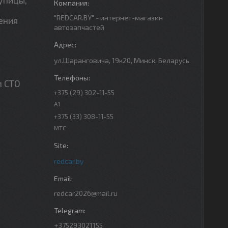
"REDCAR.BY" - интернет-магазин
ения
автозапчастей
ул.Шаранговича, 19к20, Минск, Беларусь
м СТО
+375 (29) 302-11-55
A1
+375 (33) 308-11-55
МТС
redcar.by
redcar2026@mail.ru
+375293021155