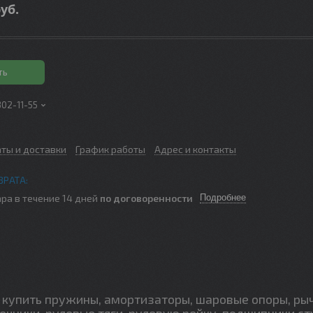
уб.
ть
302-11-55
аты и доставки
График работы
Адрес и контакты
ра в течение 14 дней
по договоренности
Подробнее
купить пружины, амортизаторы, шаровые опоры, ры
ечники, рулевые тяги, рулевую рейку, подшипники ст