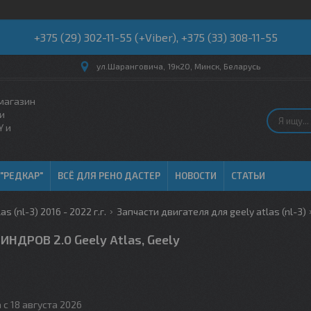
+375 (29) 302-11-55 (+Viber), +375 (33) 308-11-55
ул.Шаранговича, 19к20, Минск, Беларусь
магазин
и
Y и
 "РЕДКАР"
ВСЁ ДЛЯ РЕНО ДАСТЕР
НОВОСТИ
СТАТЬИ
as (nl-3) 2016 - 2022 г.г.
Запчасти двигателя для geely atlas (nl-3)
НДРОВ 2.0 Geely Atlas, Geely
 с 18 августа 2026