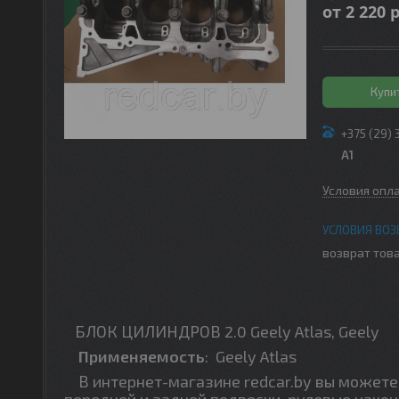
от
2 220
р
Купи
+375 (29) 
A1
Условия опл
возврат това
БЛОК ЦИЛИНДРОВ 2.0 Geely Atlas, Geely
Применяемость
:
Geely Atlas
В интернет-магазине redcar.by вы можете 
передней и задней подвески, рулевые након