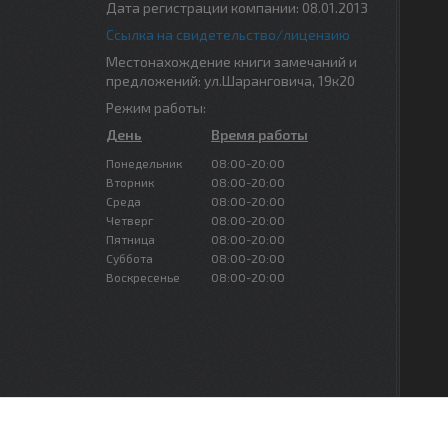
Дата регистрации компании: 08.01.2013
Ссылка на свидетельство/лицензию
Местонахождение книги замечаний и
предложений: ул.Шаранговича, 19к20
Режим работы:
День
Время работы
Понедельник
08:00-20:00
Вторник
08:00-20:00
Среда
08:00-20:00
Четверг
08:00-20:00
Пятница
08:00-20:00
Суббота
08:00-20:00
Воскресенье
08:00-20:00