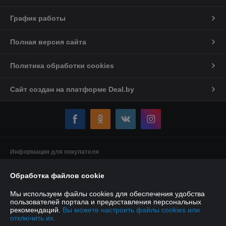
График работы
Полная версия сайта
Политика обработки cookies
Сайт создан на платформе Deal.by
Информация для покупателя
Индивидуальный предприниматель:
Индивидуальный
Обработка файлов cookie
предприниматель Якушенко Виктор Леонидович
220103 г. Минск ул. Калиновского, д. 21, кв. 61
Мы используем файлы cookies для обеспечения удобства
Регистрационный номер ЕГР: 191897898
пользователей портала и предоставления персональных
рекомендаций.
Вы можете настроить файлы cookies или
УНП: 191897898
отключить их.