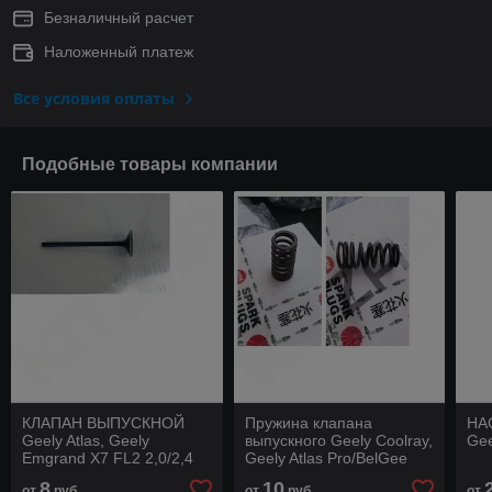
Безналичный расчет
Наложенный платеж
Все условия оплаты
Подобные товары компании
КЛАПАН ВЫПУСКНОЙ
Пружина клапана
НА
Geely Atlas, Geely
выпускного Geely Coolray,
Gee
Emgrand X7 FL2 2,0/2,4
Geely Atlas Pro/BelGee
X70
8
10
от
руб.
от
руб.
от