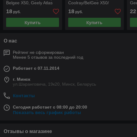
Belgee X50, Geely Atlas
Coolray/BelGee X50/
Gee
Pro/ Belgee X50 1,5
Belgee X50, Geely Atlas
FX1
18
18
22
руб.
руб.
Pro 1,5
Купить
Купить
О нас
Рейтинг не сформирован
Менее 5 отзывов за последний год
Работает с 07.11.2014
г. Минск
ул.Шаранговича, 19к20, Минск, Беларусь
Контакты
Сегодня работает с 08:00 до 20:00
Показать весь график работы
Отзывы о магазине