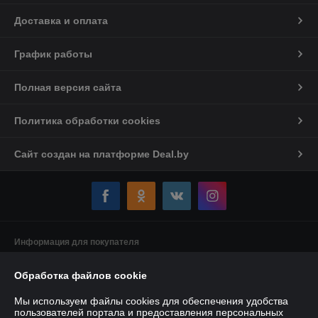
Доставка и оплата
График работы
Полная версия сайта
Политика обработки cookies
Сайт создан на платформе Deal.by
Информация для покупателя
Индивидуальный предприниматель:
Индивидуальный
Обработка файлов cookie
предприниматель Якушенко Виктор Леонидович
220103 г. Минск ул. Калиновского, д. 21, кв. 61
Мы используем файлы cookies для обеспечения удобства
Регистрационный номер ЕГР: 191897898
пользователей портала и предоставления персональных