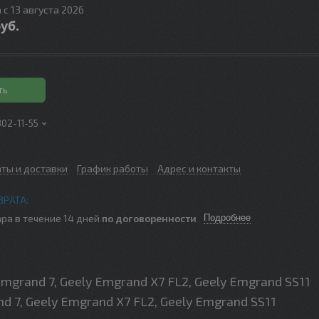
 с 13 августа 2026
уб.
ть
302-11-55
аты и доставки
График работы
Адрес и контакты
ра в течение 14 дней
по договоренности
Подробнее
grand 7, Geely Emgrand X7 FL2, Geely Emgrand SS11
nd 7, Geely Emgrand X7 FL2, Geely Emgrand SS11