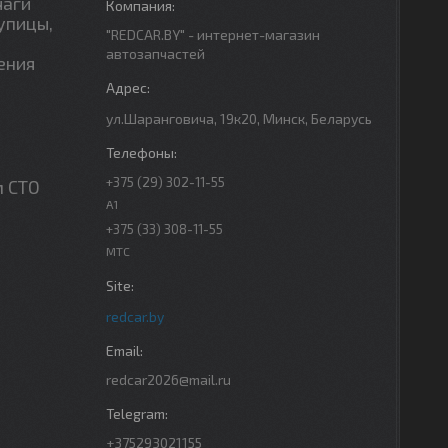
чаги
упицы,
"REDCAR.BY" - интернет-магазин
автозапчастей
ения
ул.Шаранговича, 19к20, Минск, Беларусь
+375 (29) 302-11-55
м СТО
A1
+375 (33) 308-11-55
МТС
redcar.by
redcar2026@mail.ru
+375293021155