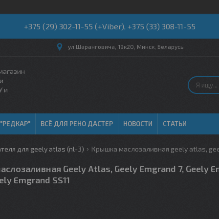
+375 (29) 302-11-55 (+Viber), +375 (33) 308-11-55
ул.Шаранговича, 19к20, Минск, Беларусь
магазин
и
Y и
 "РЕДКАР"
ВСЁ ДЛЯ РЕНО ДАСТЕР
НОВОСТИ
СТАТЬИ
еля для geely atlas (nl-3)
слозаливная Geely Atlas, Geely Emgrand 7, Geely 
eely Emgrand SS11