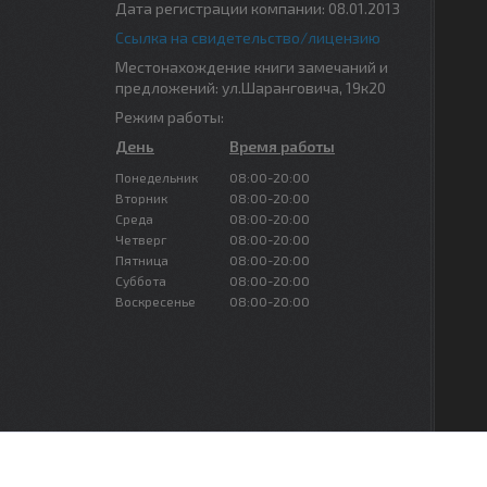
Дата регистрации компании: 08.01.2013
Ссылка на свидетельство/лицензию
Местонахождение книги замечаний и
предложений: ул.Шаранговича, 19к20
Режим работы:
День
Время работы
Понедельник
08:00-20:00
Вторник
08:00-20:00
Среда
08:00-20:00
Четверг
08:00-20:00
Пятница
08:00-20:00
Суббота
08:00-20:00
Воскресенье
08:00-20:00