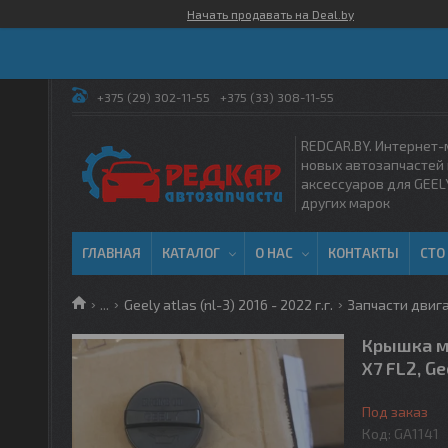
Начать продавать на Deal.by
+375 (29) 302-11-55
+375 (33) 308-11-55
REDCAR.BY. Интернет-
новых автозапчастей 
аксессуаров для GEEL
других марок
ГЛАВНАЯ
КАТАЛОГ
О НАС
КОНТАКТЫ
СТО
...
Geely atlas (nl-3) 2016 - 2022 г.г.
Запчасти двигат
Крышка ма
X7 FL2, G
Под заказ
Код:
GA1141