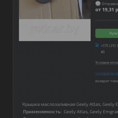
Отправка
от
19,31
р
Купи
+375 (29) 
A1
Условия опл
возврат това
Крышка маслозаливная Geely Atlas, Geely Em
Применяемость
:
Geely Atlas, Geely Emgra