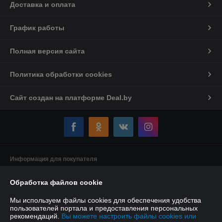
Доставка и оплата
График работы
Полная версия сайта
Политика обработки cookies
Сайт создан на платформе Deal.by
Информация для покупателя
Индивидуальный предприниматель:
Индивидуальный
Обработка файлов cookie
предприниматель Якушенко Виктор Леонидович
220103 г. Минск ул. Калиновского, д. 21, кв. 61
Мы используем файлы cookies для обеспечения удобства
Регистрационный номер ЕГР: 191897898
пользователей портала и предоставления персональных
рекомендаций.
Вы можете настроить файлы cookies или
УНП: 191897898