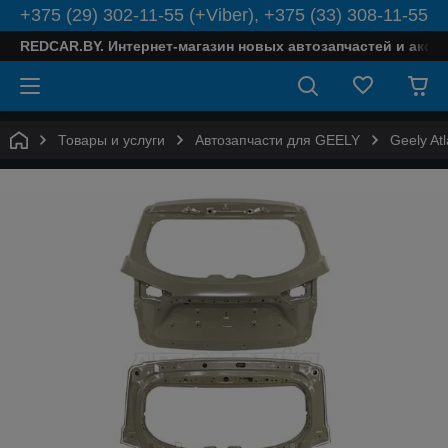
+375 (29) 302-11-55 (+Viber), +375 (33) 308-11-55
REDCAR.BY. Интернет-магазин новых автозапчастей и аксе
Товары и услуги
Автозапчасти для GEELY
Geely Atl