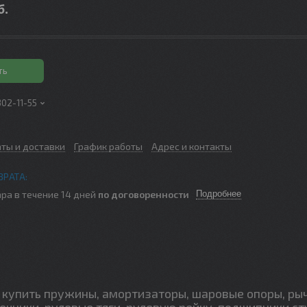
б.
ть
302-11-55
аты и доставки
График работы
Адрес и контакты
ра в течение 14 дней
по договоренности
Подробнее
купить пружины, амортизаторы, шаровые опоры, ры
ечники, рулевые тяги, рулевую рейку, подшипники ст