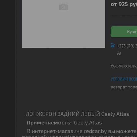
от
925
ру
Купи
+375 (29) 
A1
Условия опл
возврат това
ЛОНЖЕРОН ЗАДНИЙ ЛЕВЫЙ Geely Atlas
Применяемость
:
Geely Atlas
В интернет-магазине redcar.by вы можете 
передней и задней подвески, рулевые након