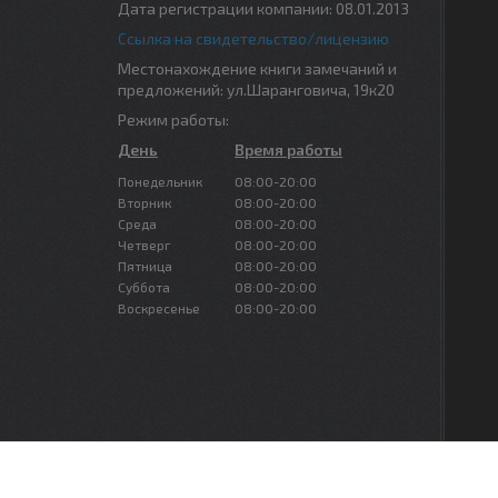
Дата регистрации компании: 08.01.2013
Ссылка на свидетельство/лицензию
Местонахождение книги замечаний и
предложений: ул.Шаранговича, 19к20
Режим работы:
День
Время работы
Понедельник
08:00-20:00
Вторник
08:00-20:00
Среда
08:00-20:00
Четверг
08:00-20:00
Пятница
08:00-20:00
Суббота
08:00-20:00
Воскресенье
08:00-20:00