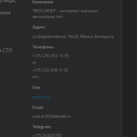
"REDCAR.BY" - интернет-магазин
ения
автозапчастей
ул.Шаранговича, 19к20, Минск, Беларусь
м СТО
+375 (29) 302-11-55
A1
+375 (33) 308-11-55
МТС
redcar.by
redcar2026@mail.ru
+375293021155