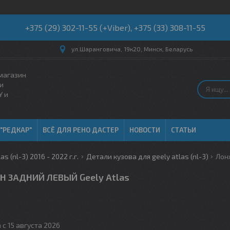
+375 (29) 302-11-55 (+Viber), +375 (33) 308-11-55
ул.Шаранговича, 19к20, Минск, Беларусь
магазин
и
Y и
 "РЕДКАР"
ВСЁ ДЛЯ РЕНО ДАСТЕР
НОВОСТИ
СТАТЬИ
as (nl-3) 2016 - 2022 г.г.
Детали кузова для geely atlas (nl-3)
Лон
 ЗАДНИЙ ЛЕВЫЙ Geely Atlas
 с 15 августа 2026