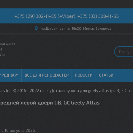
+375 (29) 302-11-55 (+Viber), +375 (33) 308-11-55
ул.Шаранговича, 19к20, Минск, Беларусь
магазин
и
Y и
 "РЕДКАР"
ВСЁ ДЛЯ РЕНО ДАСТЕР
НОВОСТИ
СТАТЬИ
as (nl-3) 2016 - 2022 г.г.
Детали кузова для geely atlas (nl-3)
редней левой двери GB, GC Geely Atlas
 с 18 августа 2026