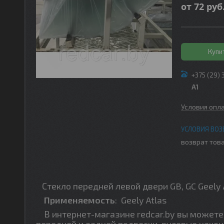
от
72
руб
Купи
+375 (29) 
A1
Условия опл
возврат това
Стекло передней левой двери GB, GC Geely 
Применяемость
:
Geely Atlas
В интернет-магазине redcar.by вы можете 
передней и задней подвески, рулевые након