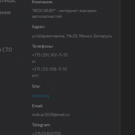
"REDCAR.BY" - интернет-магазин
ения
автозапчастей
ул.Шаранговича, 19к20, Минск, Беларусь
м СТО
+375 (29) 302-11-55
A1
+375 (33) 308-11-55
МТС
redcar.by
redcar2026@mail.ru
+375293021155