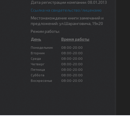
Дата регистрации компании: 08.01.2013
Ссылка на свидетельство/лицензию
Местонахождение книги замечаний и
предложений: ул.Шаранговича, 19к20
Режим работы:
День
Время работы
Понедельник
08:00-20:00
Вторник
08:00-20:00
Среда
08:00-20:00
Четверг
08:00-20:00
Пятница
08:00-20:00
Суббота
08:00-20:00
Воскресенье
08:00-20:00