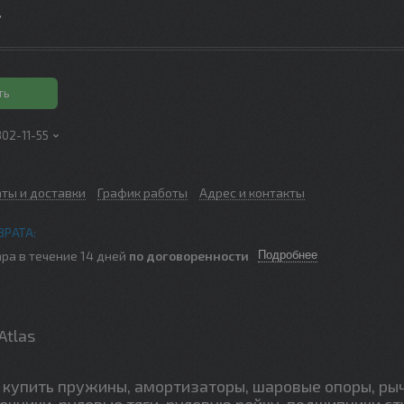
.
ть
302-11-55
аты и доставки
График работы
Адрес и контакты
ра в течение 14 дней
по договоренности
Подробнее
Atlas
купить пружины, амортизаторы, шаровые опоры, ры
ечники, рулевые тяги, рулевую рейку, подшипники ст