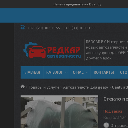
Начать продавать на Deal.by
+375 (29) 302-11-55
+375 (33) 308-11-55
REDCAR.BY. Интернет-
новых автозапчастей 
аксессуаров для GEEL
других марок
ГЛАВНАЯ
КАТАЛОГ
О НАС
КОНТАКТЫ
СТО
Товары и услуги
Автозапчасти для geely
Geely atl
Стекло пе
Под заказ
Код:
GA1424
Отправка