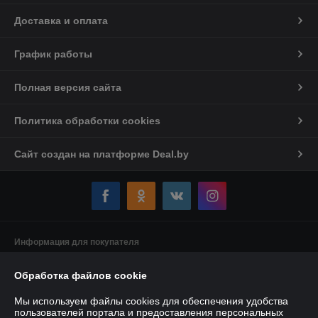
Доставка и оплата
График работы
Полная версия сайта
Политика обработки cookies
Сайт создан на платформе Deal.by
Информация для покупателя
Индивидуальный предприниматель:
Индивидуальный
Обработка файлов cookie
предприниматель Якушенко Виктор Леонидович
220103 г. Минск ул. Калиновского, д. 21, кв. 61
Мы используем файлы cookies для обеспечения удобства
Регистрационный номер ЕГР: 191897898
пользователей портала и предоставления персональных