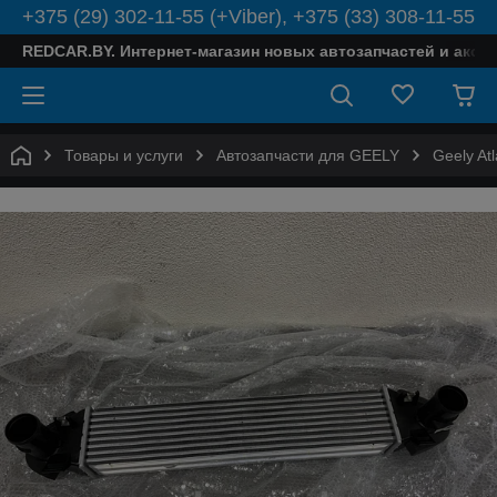
+375 (29) 302-11-55 (+Viber), +375 (33) 308-11-55
REDCAR.BY. Интернет-магазин новых автозапчастей и аксе
Товары и услуги
Автозапчасти для GEELY
Geely Atl