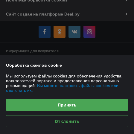
Политика обработки cookies
Сайт создан на платформе Deal.by
Информация для покупателя
Индивидуальный предприниматель:
Индивидуальный
Обработка файлов cookie
предприниматель Якушенко Виктор Леонидович
220103 г. Минск ул. Калиновского, д. 21, кв. 61
Мы используем файлы cookies для обеспечения удобства
Регистрационный номер ЕГР: 191897898
пользователей портала и предоставления персональных
рекомендаций.
Вы можете настроить файлы cookies или
УНП: 191897898
отключить их.
Регистрационный орган: Минский горисполком
Принять
Дата регистрации компании: 08.01.2013
Ссылка на свидетельство/лицензию
Отклонить
Местонахождение книги жалоб и предложений: ул.Шаранговича, 19к20