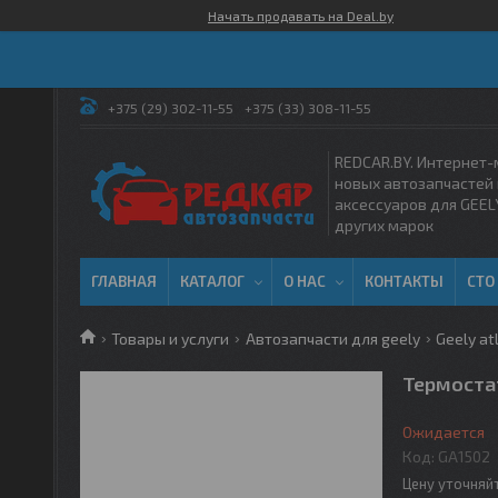
Начать продавать на Deal.by
+375 (29) 302-11-55
+375 (33) 308-11-55
REDCAR.BY. Интернет-
новых автозапчастей 
аксессуаров для GEEL
других марок
ГЛАВНАЯ
КАТАЛОГ
О НАС
КОНТАКТЫ
СТО
Товары и услуги
Автозапчасти для geely
Geely atl
Термостат
Ожидается
Код:
GA1502
Цену уточняй