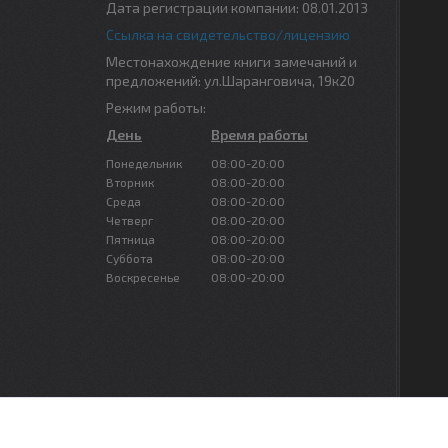
Дата регистрации компании: 08.01.2013
Ссылка на свидетельство/лицензию
Местонахождение книги замечаний и
предложений: ул.Шаранговича, 19к20
Режим работы:
День
Время работы
Понедельник
08:00-20:00
Вторник
08:00-20:00
Среда
08:00-20:00
Четверг
08:00-20:00
Пятница
08:00-20:00
Суббота
08:00-20:00
Воскресенье
08:00-20:00