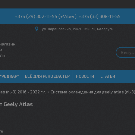
+375 (29) 302-11-55 (+Viber), +375 (33) 308-11-55
ул.Шаранговича, 19к20, Минск, Беларусь
магазин
и
Y и
 "РЕДКАР"
ВСЁ ДЛЯ РЕНО ДАСТЕР
НОВОСТИ
СТАТЬИ
as (nl-3) 2016 - 2022 г.г.
Система охлаждения для geely atlas (nl-3
 Geely Atlas
те