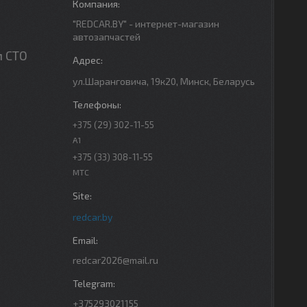
"REDCAR.BY" - интернет-магазин
автозапчастей
м СТО
ул.Шаранговича, 19к20, Минск, Беларусь
+375 (29) 302-11-55
A1
+375 (33) 308-11-55
МТС
redcar.by
redcar2026@mail.ru
+375293021155