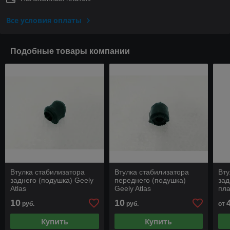
Все условия оплаты
Подобные товары компании
Втулка стабилизатора
Втулка стабилизатора
Вту
заднего (подушка) Geely
переднего (подушка)
зад
Atlas
Geely Atlas
пл
Emg
10
10
руб.
руб.
от
Emg
3
Купить
Купить