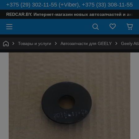
+375 (29) 302-11-55 (+Viber), +375 (33) 308-11-55
REDCAR.BY. Интернет-магазин новых автозапчастей и аксе
Товары и услуги
Автозапчасти для GEELY
Geely Atl