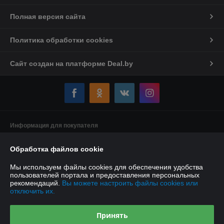
Полная версия сайта
Политика обработки cookies
Сайт создан на платформе Deal.by
Информация для покупателя
Индивидуальный предприниматель:
Индивидуальный
Обработка файлов cookie
предприниматель Якушенко Виктор Леонидович
220103 г. Минск ул. Калиновского, д. 21, кв. 61
Мы используем файлы cookies для обеспечения удобства
Регистрационный номер ЕГР: 191897898
пользователей портала и предоставления персональных
рекомендаций.
Вы можете настроить файлы cookies или
УНП: 191897898
отключить их.
Регистрационный орган: Минский горисполком
Принять
Дата регистрации компании: 08.01.2013