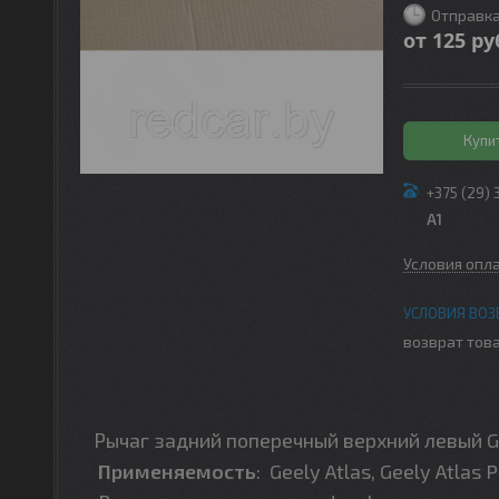
Отправка
от
125
ру
Купи
+375 (29) 
A1
Условия опл
возврат това
Рычаг задний поперечный верхний левый Geel
Применяемость
:
Geely Atlas, Geely Atlas