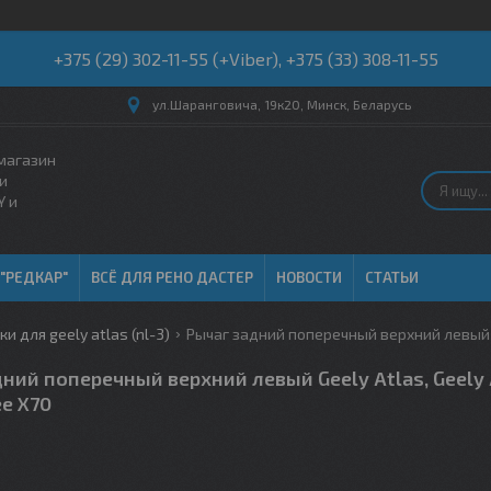
+375 (29) 302-11-55 (+Viber), +375 (33) 308-11-55
ул.Шаранговича, 19к20, Минск, Беларусь
магазин
и
Y и
 "РЕДКАР"
ВСЁ ДЛЯ РЕНО ДАСТЕР
НОВОСТИ
СТАТЬИ
и для geely atlas (nl-3)
Рычаг задний поперечный верхний левый ge
ний поперечный верхний левый Geely Atlas, Geely 
e X70