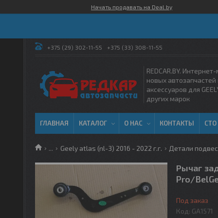
Начать продавать на Deal.by
+375 (29) 302-11-55
+375 (33) 308-11-55
REDCAR.BY. Интернет-
новых автозапчастей 
аксессуаров для GEEL
других марок
ГЛАВНАЯ
КАТАЛОГ
О НАС
КОНТАКТЫ
СТО
...
Geely atlas (nl-3) 2016 - 2022 г.г.
Детали подвеск
Рычаг зад
Pro/BelGe
Под заказ
Код:
GA1571