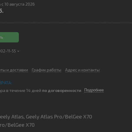
 с 10 августа 2026
б.
ть
302-11-55
аты и доставки
График работы
Адрес и контакты
ра в течение 14 дней
по договоренности
Подробнее
y Atlas, Geely Atlas Pro/BelGee X70
 Pro/BelGee X70