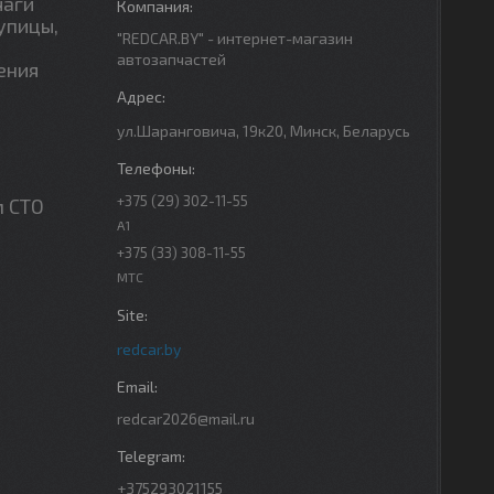
чаги
упицы,
"REDCAR.BY" - интернет-магазин
автозапчастей
ения
ул.Шаранговича, 19к20, Минск, Беларусь
+375 (29) 302-11-55
м СТО
A1
+375 (33) 308-11-55
МТС
redcar.by
redcar2026@mail.ru
+375293021155