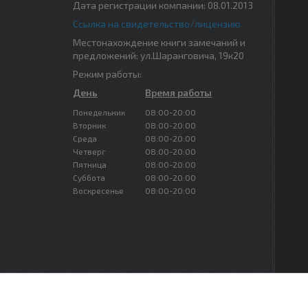
Дата регистрации компании: 08.01.2013
Ссылка на свидетельство/лицензию
Местонахождение книги замечаний и
предложений: ул.Шаранговича, 19к20
Режим работы:
День
Время работы
Понедельник
08:00-20:00
Вторник
08:00-20:00
Среда
08:00-20:00
Четверг
08:00-20:00
Пятница
08:00-20:00
Суббота
08:00-20:00
Воскресенье
08:00-20:00