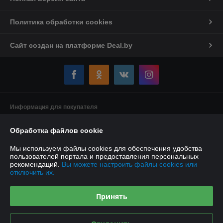
Политика обработки cookies
Сайт создан на платформе Deal.by
Информация для покупателя
Индивидуальный предприниматель:
Индивидуальный
Обработка файлов cookie
предприниматель Якушенко Виктор Леонидович
220103 г. Минск ул. Калиновского, д. 21, кв. 61
Мы используем файлы cookies для обеспечения удобства
Регистрационный номер ЕГР: 191897898
пользователей портала и предоставления персональных
рекомендаций.
Вы можете настроить файлы cookies или
УНП: 191897898
отключить их.
Регистрационный орган: Минский горисполком
Принять
Дата регистрации компании: 08.01.2013
Ссылка на свидетельство/лицензию