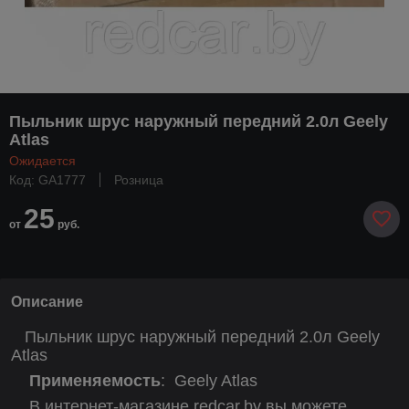
Пыльник шрус наружный передний 2.0л Geely
Atlas
Ожидается
Код: GA1777
Розница
25
от
руб.
Описание
Пыльник шрус наружный передний 2.0л Geely
Atlas
Применяемость
:
Geely Atlas
В интернет-магазине redcar.by вы можете