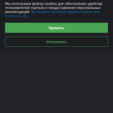
График работы
Мы используем файлы cookies для обеспечения удобства
пользователей портала и предоставления персональных
рекомендаций.
Вы можете настроить файлы cookies или
Полная версия сайта
отключить их.
Политика обработки cookies
Принять
Сайт создан на платформе Deal.by
Отклонить
Информация для покупателя
Индивидуальный предприниматель:
Индивидуальный
предприниматель Якушенко Виктор Леонидович
220103 г. Минск ул. Калиновского, д. 21, кв. 61
Регистрационный номер ЕГР: 191897898
УНП: 191897898
Регистрационный орган: Минский горисполком