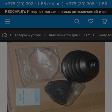
+375 (29) 302-11-55 (+Viber), +375 (33) 308-11-55
REDCAR.BY. Интернет-магазин новых автозапчастей и аксе
Товары и услуги
Автозапчасти для GEELY
Geely Atl