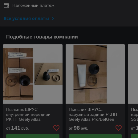
Наложенный платеж
Все условия оплаты
Подобные товары компании
Пыльник ШРУС
Пыльник ШРУСа
Пы
внутренний передний
наружный задний РКПП
на
РКПП Geely Atlas
Geely Atlas Pro/BelGee
SS1
Pro/BelGee X70
X70
141
98
от
руб.
от
руб.
от