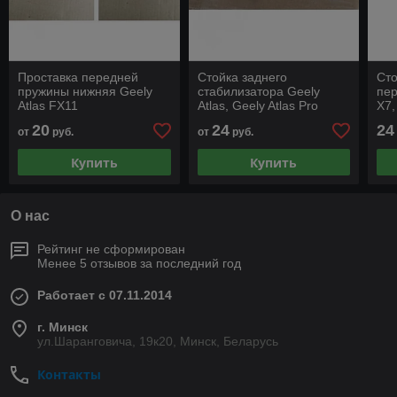
Проставка передней
Стойка заднего
Сто
пружины нижняя Geely
стабилизатора Geely
пе
Atlas FX11
Atlas, Geely Atlas Pro
X7,
X7
20
24
24
от
руб.
от
руб.
Купить
Купить
О нас
Рейтинг не сформирован
Менее 5 отзывов за последний год
Работает с 07.11.2014
г. Минск
ул.Шаранговича, 19к20, Минск, Беларусь
Контакты