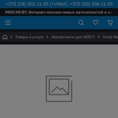
+375 (29) 302-11-55 (+Viber), +375 (33) 308-11-55
REDCAR.BY. Интернет-магазин новых автозапчастей и аксе
Товары и услуги
Автозапчасти для GEELY
Geely At