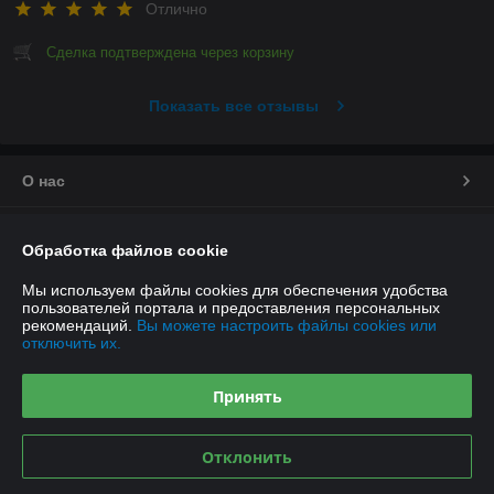
Отлично
Сделка подтверждена через корзину
Показать все отзывы
О нас
Контакты
Обработка файлов cookie
Доставка и оплата
Мы используем файлы cookies для обеспечения удобства
пользователей портала и предоставления персональных
рекомендаций.
Вы можете настроить файлы cookies или
График работы
отключить их.
Полная версия сайта
Принять
Политика обработки cookies
Отклонить
Сайт создан на платформе Deal.by