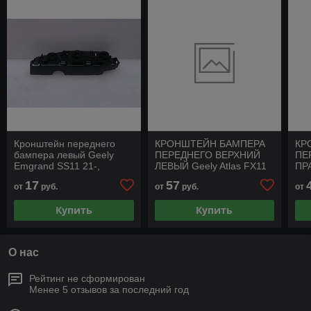
Кронштейн переднего
КРОНШТЕЙН БАМПЕРА
КР
бампера левый Geely
ПЕРЕДНЕГО ВЕРХНИЙ
ПЕ
Emgrand SS11 21-,
ЛЕВЫЙ Geely Atlas FX11
ПРА
BelGee S50 24-
17
57
от
руб.
от
руб.
от
Купить
Купить
О нас
Рейтинг не сформирован
Менее 5 отзывов за последний год