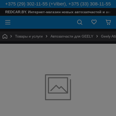
+375 (29) 302-11-55 (+Viber), +375 (33) 308-11-55
REDCAR.BY. Интернет-магазин новых автозапчастей и аксе
Товары и услуги
Автозапчасти для GEELY
Geely At