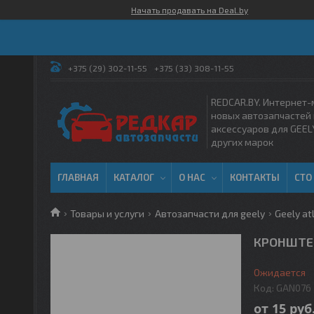
Начать продавать на Deal.by
+375 (29) 302-11-55
+375 (33) 308-11-55
REDCAR.BY. Интернет-
новых автозапчастей 
аксессуаров для GEEL
других марок
ГЛАВНАЯ
КАТАЛОГ
О НАС
КОНТАКТЫ
СТО
Товары и услуги
Автозапчасти для geely
Geely at
КРОНШТЕЙ
Ожидается
Код:
GAN076
от
15
руб