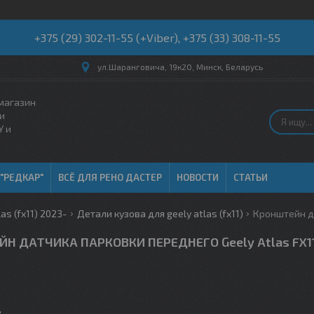
+375 (29) 302-11-55 (+Viber), +375 (33) 308-11-55
ул.Шаранговича, 19к20, Минск, Беларусь
магазин
и
Y и
 "РЕДКАР"
ВСЁ ДЛЯ РЕНО ДАСТЕР
НОВОСТИ
СТАТЬИ
las (fx11) 2023-
Детали кузова для geely atlas (fx11)
Н ДАТЧИКА ПАРКОВКИ ПЕРЕДНЕГО Geely Atlas FX1
.