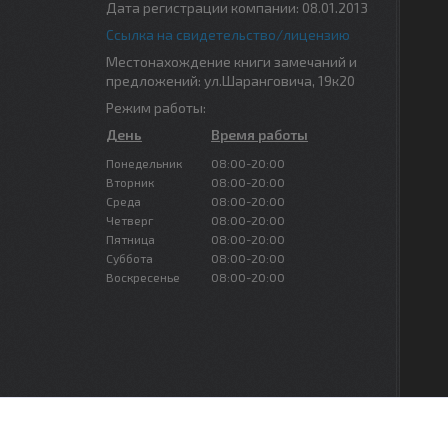
Дата регистрации компании: 08.01.2013
Ссылка на свидетельство/лицензию
Местонахождение книги замечаний и
предложений: ул.Шаранговича, 19к20
Режим работы:
День
Время работы
Понедельник
08:00-20:00
Вторник
08:00-20:00
Среда
08:00-20:00
Четверг
08:00-20:00
Пятница
08:00-20:00
Суббота
08:00-20:00
Воскресенье
08:00-20:00