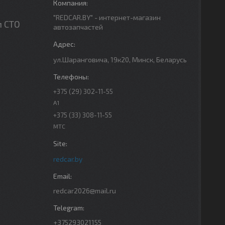
"REDCAR.BY" - интернет-магазин
м СТО
автозапчастей
ул.Шаранговича, 19к20, Минск, Беларусь
+375 (29) 302-11-55
A1
+375 (33) 308-11-55
МТС
redcar.by
redcar2026@mail.ru
+375293021155