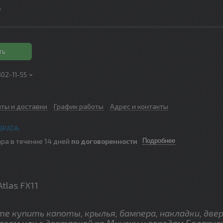
.
ть
302-11-55
аты и доставки
График работы
Адрес и контакты
ра в течение 14 дней
по договоренности
Подробнее
tlas FX11
 купить капоты, крылья, бампера, накладки, двер
озом или с доставкой по Минску и городам Беларус