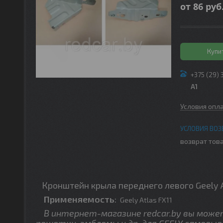
от
86
руб
Купи
+375 (29) 
A1
Условия опл
возврат това
Кронштейн крыла переднего левого Geely A
Применяемость
:
Geely Atlas FX11
В интернет-магазине redcar.by вы можете
решетки, эмблемы и др. для GEELY самовыв