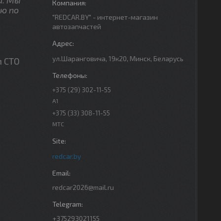
ю по
"REDCAR.BY" - интернет-магазин
автозапчастей
ул.Шаранговича, 19к20, Минск, Беларусь
м СТО
+375 (29) 302-11-55
A1
+375 (33) 308-11-55
МТС
redcar.by
redcar2026@mail.ru
+375293021155