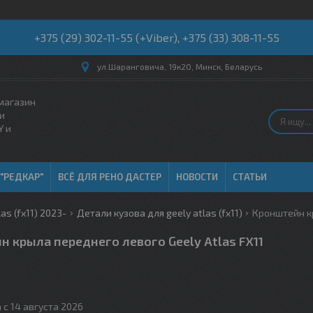
+375 (29) 302-11-55 (+Viber), +375 (33) 308-11-55
ул.Шаранговича, 19к20, Минск, Беларусь
магазин
и
Y и
 "РЕДКАР"
ВСЁ ДЛЯ РЕНО ДАСТЕР
НОВОСТИ
СТАТЬИ
las (fx11) 2023-
Детали кузова для geely atlas (fx11)
Кронштейн кр
 крыла переднего левого Geely Atlas FX11
 с 14 августа 2026