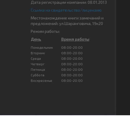
Дата регистрации компании: 08.01.2013
Ссылка на свидетельство/лицензию
Местонахождение книги замечаний и
предложений: ул.Шаранговича, 19к20
Режим работы:
День
Время работы
Понедельник
08:00-20:00
Вторник
08:00-20:00
Среда
08:00-20:00
Четверг
08:00-20:00
Пятница
08:00-20:00
Суббота
08:00-20:00
Воскресенье
08:00-20:00