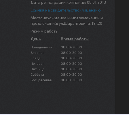
Дата регистрации компании: 08.01.2013
Ссылка на свидетельство/лицензию
Местонахождение книги замечаний и
предложений: ул.Шаранговича, 19к20
Режим работы:
День
Время работы
Понедельник
08:00-20:00
Вторник
08:00-20:00
Среда
08:00-20:00
Четверг
08:00-20:00
Пятница
08:00-20:00
Суббота
08:00-20:00
Воскресенье
08:00-20:00