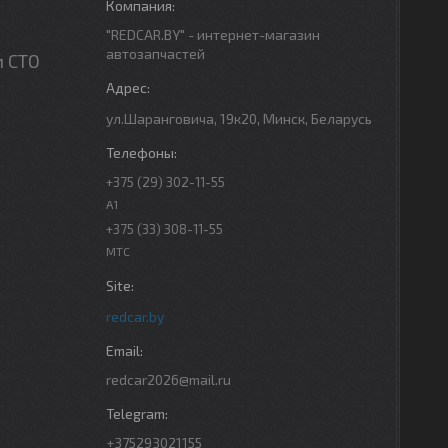
"REDCAR.BY" - интернет-магазин
автозапчастей
м СТО
ул.Шаранговича, 19к20, Минск, Беларусь
+375 (29) 302-11-55
A1
+375 (33) 308-11-55
МТС
redcar.by
redcar2026@mail.ru
+375293021155