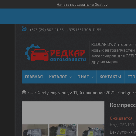
Начать продавать на Deal.by
+375 (29) 302-11-55
+375 (33) 308-11-55
REDCAR.BY. Интернет-
новых автозапчастей 
аксессуаров для GEEL
других марок
ГЛАВНАЯ
КАТАЛОГ
О НАС
КОНТАКТЫ
СТО
...
Geely emgrand (ss11) 4 поколение 2021- / belgee 
Компрессо
Ожидается
Код:
GEN199
Цену уточняй