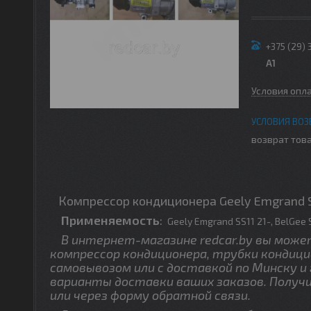
+375 (29) 
A1
Условия опл
возврат това
Компрессор кондиционера Geely Emgrand SS
Применяемость
:
Geely Emgrand SS11 21-, BelGee 
В интернет-магазине redcar.by вы може
компрессор кондиционера, трубки кондицио
самовывозом или с доставкой по Минску и
варианты доставки ваших заказов. Получ
или через форму обратной связи.