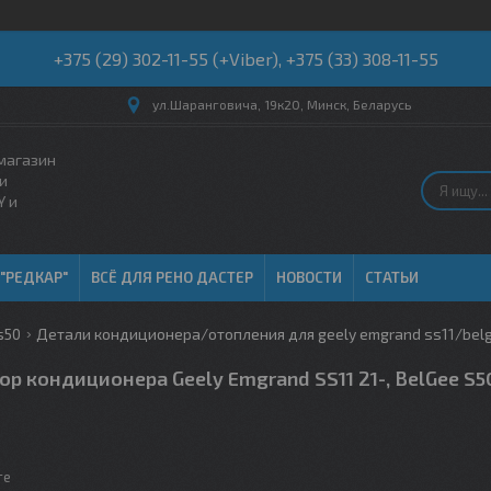
+375 (29) 302-11-55 (+Viber), +375 (33) 308-11-55
ул.Шаранговича, 19к20, Минск, Беларусь
магазин
и
Y и
 "РЕДКАР"
ВСЁ ДЛЯ РЕНО ДАСТЕР
НОВОСТИ
СТАТЬИ
s50
Детали кондиционера/отопления для geely emgrand ss11/bel
р кондиционера Geely Emgrand SS11 21-, BelGee S5
те