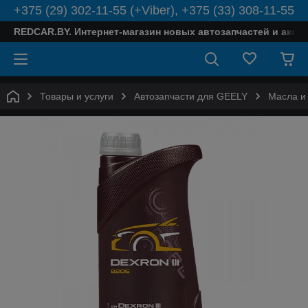
+375 (29) 302-11-55 (+Viber), +375 (33) 308-11-55
REDCAR.BY. Интернет-магазин новых автозапчастей и аксе
Товары и услуги
Автозапчасти для GEELY
Масла и 