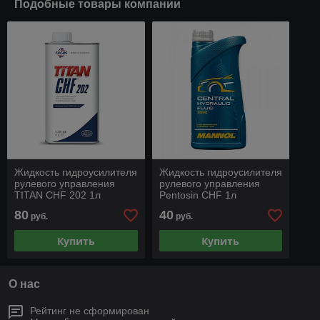
Подобные товары компании
Жидкость гидроусилителя
Жидкость гидроусилителя
рулевого управления
рулевого управления
TITAN CHF 202 1л
Pentosin CHF 1л
(полусинтетика)
(синтетика) Литва
80
40
руб.
руб.
Германия
Купить
Купить
О нас
Рейтинг не сформирован