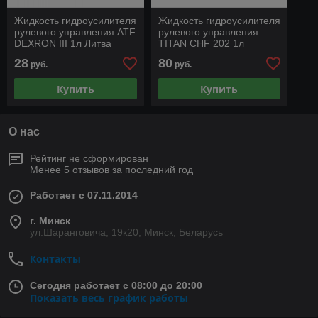
Жидкость гидроусилителя
Жидкость гидроусилителя
рулевого управления ATF
рулевого управления
DEXRON III 1л Литва
TITAN CHF 202 1л
(полусинтетика)
28
80
руб.
руб.
Германия
Купить
Купить
О нас
Рейтинг не сформирован
Менее 5 отзывов за последний год
Работает с 07.11.2014
г. Минск
ул.Шаранговича, 19к20, Минск, Беларусь
Контакты
Сегодня работает с 08:00 до 20:00
Показать весь график работы