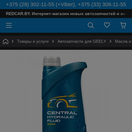
+375 (29) 302-11-55 (+Viber), +375 (33) 308-11-55
REDCAR.BY. Интернет-магазин новых автозапчастей и аксе
Товары и услуги
Автозапчасти для GEELY
Масла и 