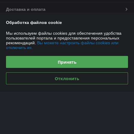
Доставка и оплата
Обработка файлов cookie
График работы
Мы используем файлы cookies для обеспечения удобства
Полная версия сайта
пользователей портала и предоставления персональных
рекомендаций.
Вы можете настроить файлы cookies или
отключить их.
Политика обработки cookies
Принять
Сайт создан на платформе Deal.by
Отклонить
Информация для покупателя
Индивидуальный предприниматель:
Индивидуальный
предприниматель Якушенко Виктор Леонидович
220103 г. Минск ул. Калиновского, д. 21, кв. 61
Регистрационный номер ЕГР: 191897898